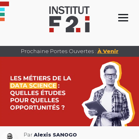
Prochaine Portes Ouvertes :
À Venir
Par
Alexis SANOGO