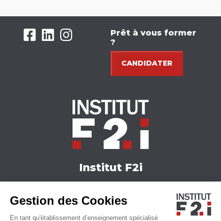
Prêt à vous former
?
CANDIDATER
Institut F2i
Nos formations
Gestion des Cookies
Actualités
Nous contacter
En tant qu'établissement d’enseignement spécialisé