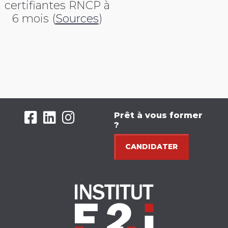
certifiantes RNCP
à
6 mois (
Sources
)
Prêt à vous former
?
CANDIDATER