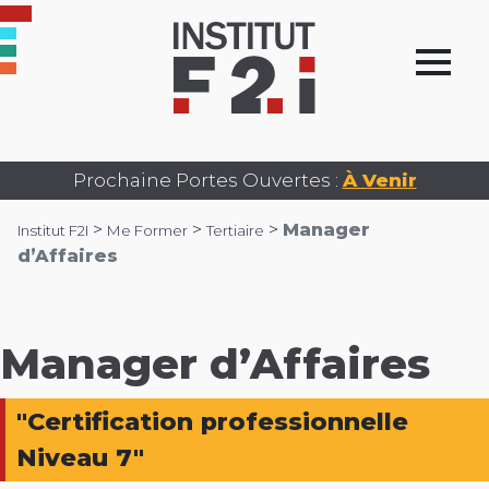
Prochaine Portes Ouvertes :
À Venir
>
>
>
Manager
Institut F2I
Me Former
Tertiaire
d’Affaires
Manager d’Affaires
"Certification professionnelle
Niveau 7"