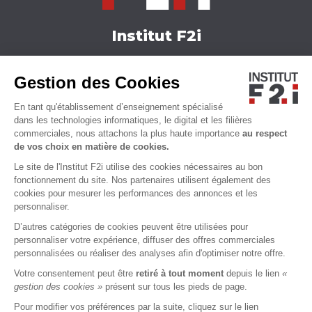
Institut F2i
Nos formations
Gestion des Cookies
Actualités
Nous contacter
En tant qu'établissement d’enseignement spécialisé
Qui sommes-nous ?
dans les technologies informatiques, le digital et les filières
commerciales, nous attachons la plus haute importance
au respect
Accessibilité
de vos choix en matière de cookies.
Le site de l'Institut F2i utilise des cookies nécessaires au bon
fonctionnement du site. Nos partenaires utilisent également des
cookies pour mesurer les performances des annonces et les
personnaliser.
D’autres catégories de cookies peuvent être utilisées pour
personnaliser votre expérience, diffuser des offres commerciales
personnalisées ou réaliser des analyses afin d'optimiser notre offre.
Votre consentement peut être
retiré à tout moment
depuis le lien
«
MENTIONS LÉGALES
CGU
CGS
CHARTE VIE PRIVÉE
gestion des cookies »
présent sur tous les pieds de page.
Pour modifier vos préférences par la suite, cliquez sur le lien