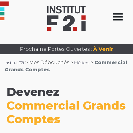
Prochaine Portes Ouvertes :
À Venir
>
Mes Débouchés >
>
Commercial
Institut F2i
Métiers
Grands Comptes
Devenez
Commercial Grands
Comptes