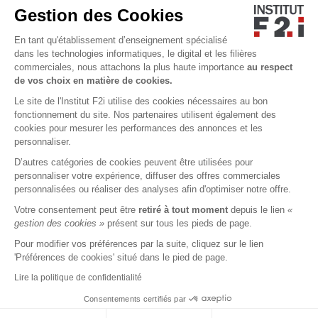
Gestion des Cookies
Actualités
Nous contacter
En tant qu'établissement d’enseignement spécialisé
Qui sommes-nous ?
dans les technologies informatiques, le digital et les filières
commerciales, nous attachons la plus haute importance
au respect
Accessibilité
de vos choix en matière de cookies.
Le site de l'Institut F2i utilise des cookies nécessaires au bon
fonctionnement du site. Nos partenaires utilisent également des
cookies pour mesurer les performances des annonces et les
personnaliser.
D’autres catégories de cookies peuvent être utilisées pour
personnaliser votre expérience, diffuser des offres commerciales
personnalisées ou réaliser des analyses afin d'optimiser notre offre.
Votre consentement peut être
retiré à tout moment
depuis le lien
«
MENTIONS LÉGALES
CGU
CGS
CHARTE VIE PRIVÉE
gestion des cookies »
présent sur tous les pieds de page.
Pour modifier vos préférences par la suite, cliquez sur le lien
'Préférences de cookies' situé dans le pied de page.
Lire la politique de confidentialité
+
Consentements certifiés par
CANDIDATER
JE SUIS
Cookies