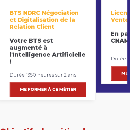
BTS NDRC Négociation
Licen
et Digitalisation de la
Vente
Relation Client
En par
Votre BTS est
CNAM
augmenté à
l'Intelligence Artificielle
Durée 1
!
ME 
Durée 1350 heures sur 2 ans
ME FORMER À CE MÉTIER