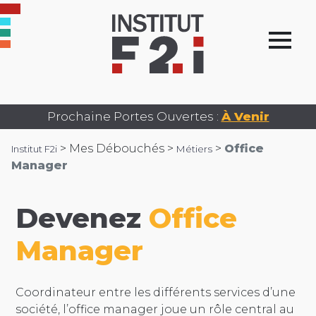
Prochaine Portes Ouvertes :
À Venir
>
Mes Débouchés >
>
Office
Institut F2i
Métiers
Manager
Devenez
Office
Manager
Coordinateur entre les différents services d’une
société, l’office manager joue un rôle central au