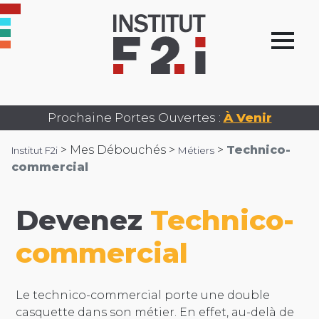
Prochaine Portes Ouvertes :
À Venir
>
Mes Débouchés >
>
Technico-
Institut F2i
Métiers
commercial
Devenez
Technico-
commercial
Le technico-commercial porte une double
casquette dans son métier. En effet, au-delà de