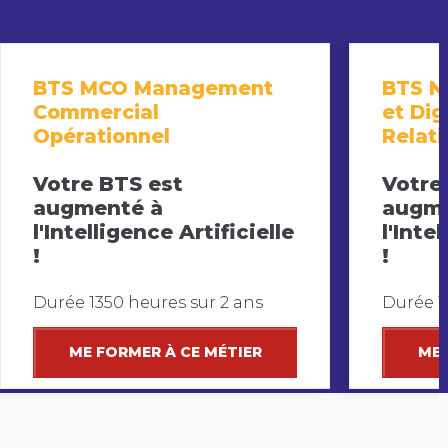
BTS MCO Management
BTS N
Commercial
et Dig
Opérationnel
Relati
Votre BTS est
Votre
augmenté à
augme
l'Intelligence Artificielle
l'Inte
!
!
Durée 1350 heures sur 2 ans
Durée 1
ME FORMER À CE MÉTIER
ME 