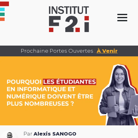
Prochaine Portes Ouvertes :
À Venir
Par
Alexis SANOGO