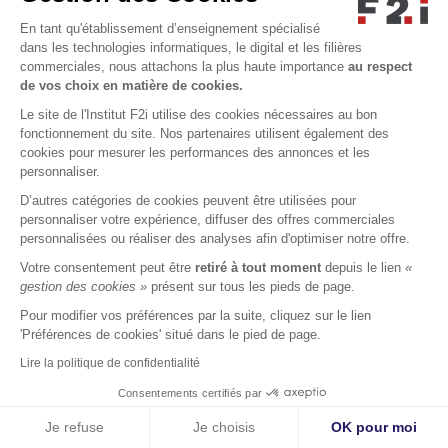
En tant qu'établissement d’enseignement spécialisé
dans les technologies informatiques, le digital et les filières
commerciales, nous attachons la plus haute importance
au respect
de vos choix en matière de cookies.
Le site de l'Institut F2i utilise des cookies nécessaires au bon
fonctionnement du site. Nos partenaires utilisent également des
cookies pour mesurer les performances des annonces et les
personnaliser.
7 min
D’autres catégories de cookies peuvent être utilisées pour
personnaliser votre expérience, diffuser des offres commerciales
BTS MCO ou BTS NDRC : 
personnalisées ou réaliser des analyses afin d'optimiser notre offre.
comment te décider ?
Votre consentement peut être
retiré à tout moment
depuis le lien
«
gestion des cookies »
présent sur tous les pieds de page.
Pour modifier vos préférences par la suite, cliquez sur le lien
LIRE
'Préférences de cookies' situé dans le pied de page.
Lire la politique de confidentialité
+
Consentements certifiés par
CANDIDATER
JE SUIS
Cookies
Je refuse
Je choisis
OK pour moi
Orientation