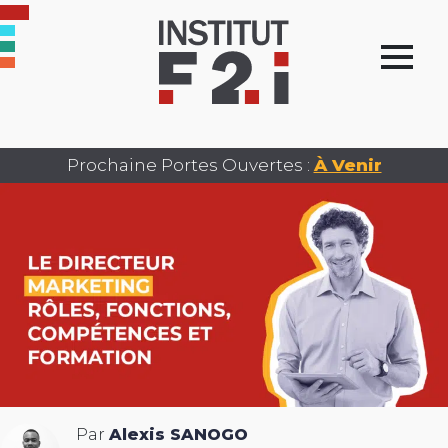
Prochaine Portes Ouvertes :
À Venir
Par
Alexis SANOGO