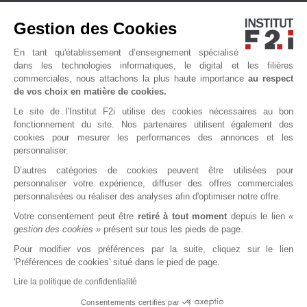
Nos formations
Gestion des Cookies
Actualités
Nous contacter
En tant qu'établissement d’enseignement spécialisé
Qui sommes-nous ?
dans les technologies informatiques, le digital et les filières
commerciales, nous attachons la plus haute importance
au respect
Accessibilité
de vos choix en matière de cookies.
Le site de l'Institut F2i utilise des cookies nécessaires au bon
fonctionnement du site. Nos partenaires utilisent également des
cookies pour mesurer les performances des annonces et les
personnaliser.
D’autres catégories de cookies peuvent être utilisées pour
personnaliser votre expérience, diffuser des offres commerciales
personnalisées ou réaliser des analyses afin d'optimiser notre offre.
Votre consentement peut être
retiré à tout moment
depuis le lien
«
MENTIONS LÉGALES
CGU
CGS
CHARTE VIE PRIVÉE
gestion des cookies »
présent sur tous les pieds de page.
Pour modifier vos préférences par la suite, cliquez sur le lien
'Préférences de cookies' situé dans le pied de page.
Lire la politique de confidentialité
Consentements certifiés par