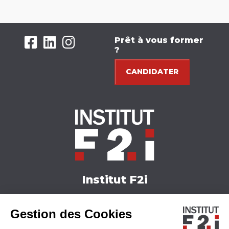
Prêt à vous former
?
CANDIDATER
Institut F2i
Nos formations
Gestion des Cookies
Actualités
Nous contacter