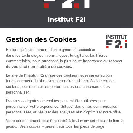
Institut F2i
Nos formations
Gestion des Cookies
Actualités
Nous contacter
En tant qu'établissement d’enseignement spécialisé
Qui sommes-nous ?
dans les technologies informatiques, le digital et les filières
commerciales, nous attachons la plus haute importance
au respect
Accessibilité
de vos choix en matière de cookies.
Le site de l'Institut F2i utilise des cookies nécessaires au bon
fonctionnement du site. Nos partenaires utilisent également des
cookies pour mesurer les performances des annonces et les
personnaliser.
D’autres catégories de cookies peuvent être utilisées pour
personnaliser votre expérience, diffuser des offres commerciales
personnalisées ou réaliser des analyses afin d'optimiser notre offre.
Votre consentement peut être
retiré à tout moment
depuis le lien
«
MENTIONS LÉGALES
CGU
CGS
CHARTE VIE PRIVÉE
gestion des cookies »
présent sur tous les pieds de page.