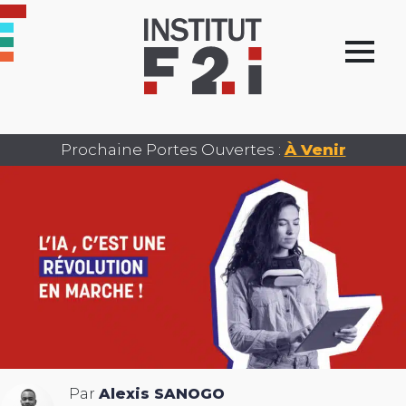
Prochaine Portes Ouvertes :
À Venir
Par
Alexis SANOGO