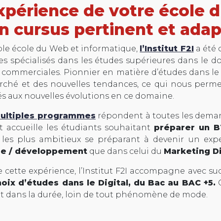
xpérience de votre école d
n cursus pertinent et ada
ble école du Web et informatique,
l’Institut F2I
a été 
 spécialisés dans les études supérieures dans le d
es commerciales. Pionnier en matière d’études dans le n
ché et des nouvelles tendances, ce qui nous perme
s aux nouvelles évolutions en ce domaine.
ultiples programmes
répondent à toutes les demand
ut accueille les étudiants souhaitant
préparer un 
s les plus ambitieux se préparant à devenir un ex
e / développement
que dans celui du
Marketing Di
e cette expérience, l’Institut F2I accompagne avec suc
hoix d’études dans le Digital, du Bac au BAC +5.
C
rit dans la durée, loin de tout phénomène de mode.