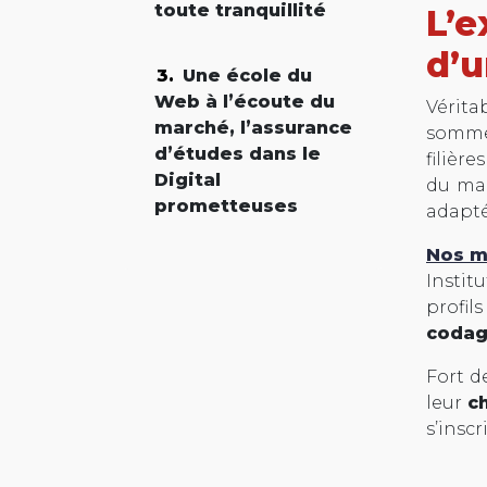
toute tranquillité
L’e
d’u
Une école du
Web à l’écoute du
Vérita
marché, l’assurance
sommes
d’études dans le
filièr
Digital
du mar
prometteuses
adapté
Nos m
Instit
profil
codag
Fort d
leur
c
s’insc