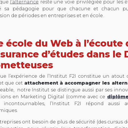
 que
l’alternance
reste une voie privilégiée pour les é
é sa pédagogie pour que chacune et chacun puis
sion de périodes en entreprises et en école.
 école du Web à l’écoute
ssurance d’études dans le D
ometteuses
ue l’expérience de l’Institut F2I constitue un atou
et que cet
attachement à accompagner les altern
eable, notre Institut se distingue aussi par ses inno
tions en Marketing Digital (comme avec ce
diplôme
t incontournables, l’Institut F2I répond aussi 
miques.
treprises ont besoin de plus de sécurité (des cursus 