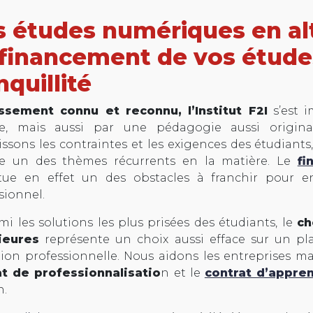
 études numériques en alt
financement de vos étude
nquillité
issement connu et reconnu, l’Institut F2I
s’est 
te, mais aussi par une pédagogie aussi origina
ssons les contraintes et les exigences des étudiants
 un des thèmes récurrents en la matière. Le
fi
itue en effet un des obstacles à franchir pour e
sionnel.
mi les solutions les plus prisées des étudiants, le
ch
ieures
représente un choix aussi efface sur un p
rtion professionnelle. Nous aidons les entreprises mai
at de professionnalisatio
n et le
contrat d’appre
n.