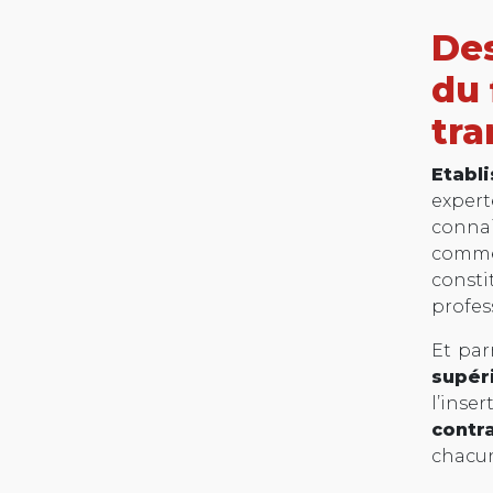
Des
du 
tra
Etabl
exper
connai
comme
const
profes
Et par
supér
l’inse
contr
chacu