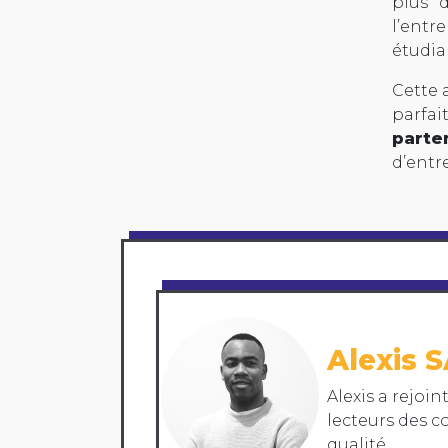
plus d
l’entr
étudia
Cette 
parfai
parte
d’entr
Alexis
Alexis a rejoin
lecteurs des co
qualité.