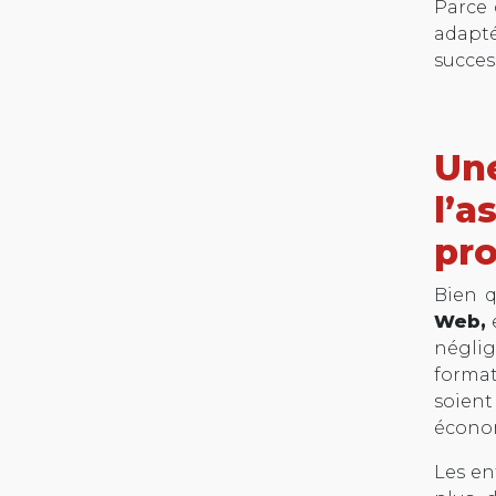
Parce
adapt
succes
Une
l’a
pr
Bien q
Web,
néglig
forma
soien
écono
Les en