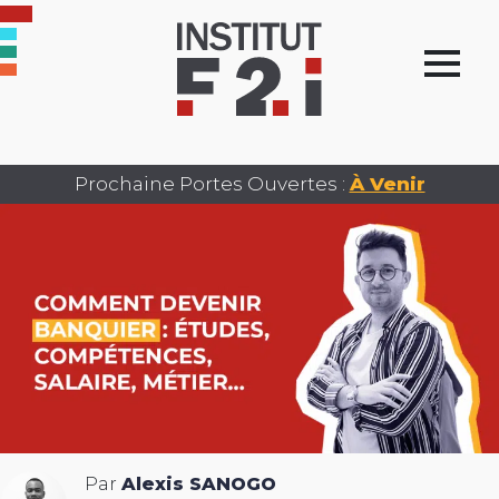
Prochaine Portes Ouvertes :
À Venir
Par
Alexis SANOGO