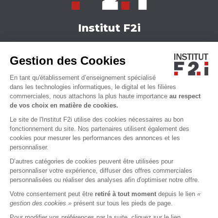
Institut F2i
Nos formations
Gestion des Cookies
Actualités
Nous contacter
En tant qu'établissement d’enseignement spécialisé
Qui sommes-nous ?
dans les technologies informatiques, le digital et les filières
commerciales, nous attachons la plus haute importance
au respect
Accessibilité
de vos choix en matière de cookies.
Le site de l'Institut F2i utilise des cookies nécessaires au bon
fonctionnement du site. Nos partenaires utilisent également des
cookies pour mesurer les performances des annonces et les
personnaliser.
D’autres catégories de cookies peuvent être utilisées pour
personnaliser votre expérience, diffuser des offres commerciales
personnalisées ou réaliser des analyses afin d'optimiser notre offre.
Votre consentement peut être
retiré à tout moment
depuis le lien
«
MENTIONS LÉGALES
CGU
CGS
CHARTE VIE PRIVÉE
gestion des cookies »
présent sur tous les pieds de page.
Pour modifier vos préférences par la suite, cliquez sur le lien