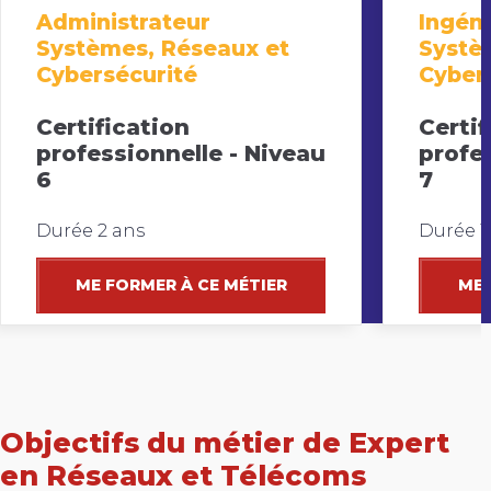
Administrateur
Ingén
Systèmes, Réseaux et
Systè
Cybersécurité
Cyber
Certification
Certif
professionnelle - Niveau
profe
6
7
Durée 2 ans
Durée 1
ME FORMER À CE MÉTIER
ME 
Objectifs du métier de Expert
en Réseaux et Télécoms