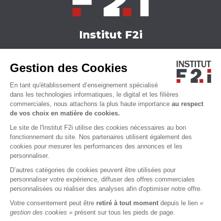
Institut F2i
Nos formations
Gestion des Cookies
Actualités
Nous contacter
En tant qu'établissement d’enseignement spécialisé
Qui sommes-nous ?
dans les technologies informatiques, le digital et les filières
commerciales, nous attachons la plus haute importance
au respect
Accessibilité
de vos choix en matière de cookies.
Le site de l'Institut F2i utilise des cookies nécessaires au bon
fonctionnement du site. Nos partenaires utilisent également des
cookies pour mesurer les performances des annonces et les
personnaliser.
D’autres catégories de cookies peuvent être utilisées pour
personnaliser votre expérience, diffuser des offres commerciales
personnalisées ou réaliser des analyses afin d'optimiser notre offre.
Votre consentement peut être
retiré à tout moment
depuis le lien
«
MENTIONS LÉGALES
CGU
CGS
CHARTE VIE PRIVÉE
gestion des cookies »
présent sur tous les pieds de page.