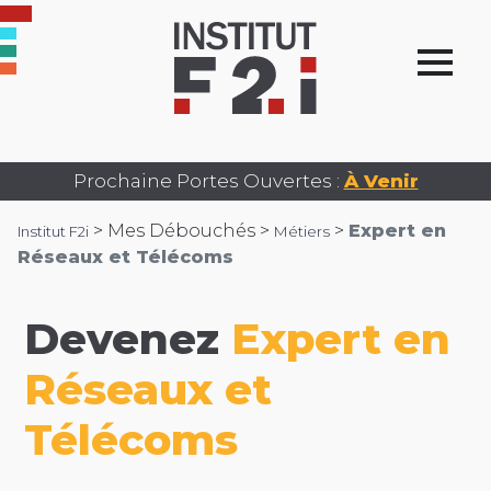
Prochaine Portes Ouvertes :
À Venir
>
Mes Débouchés >
>
Expert en
Institut F2i
Métiers
Réseaux et Télécoms
Devenez
Expert en
Réseaux et
Télécoms