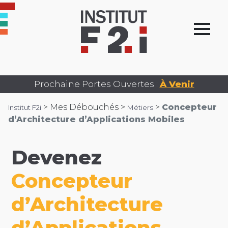
Prochaine Portes Ouvertes :
À Venir
>
Mes Débouchés >
>
Concepteur
Institut F2i
Métiers
d’Architecture d’Applications Mobiles
Devenez
Concepteur
d’Architecture
d’Applications