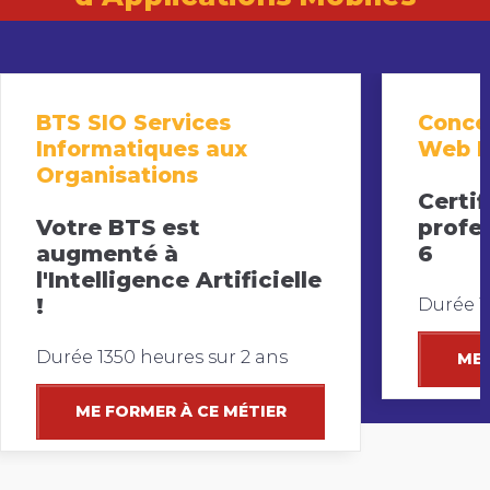
BTS SIO Services
Conce
Informatiques aux
Web F
Organisations
Certif
Votre BTS est
profes
augmenté à
6
l'Intelligence Artificielle
!
Durée 1
Durée 1350 heures sur 2 ans
ME 
ME FORMER À CE MÉTIER