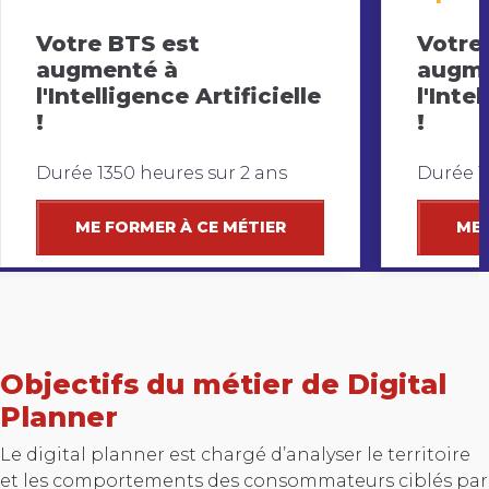
Votre BTS est
Votre
augmenté à
augme
l'Intelligence Artificielle
l'Inte
!
!
Durée 1350 heures sur 2 ans
Durée 1
ME FORMER À CE MÉTIER
ME 
Objectifs du métier de Digital
Planner
Le digital planner est chargé d’analyser le territoire
et les comportements des consommateurs ciblés par