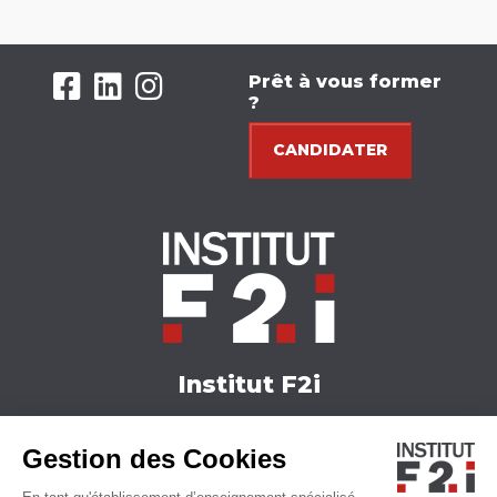
Prêt à vous former
?
CANDIDATER
Institut F2i
Nos formations
Gestion des Cookies
Actualités
Nous contacter