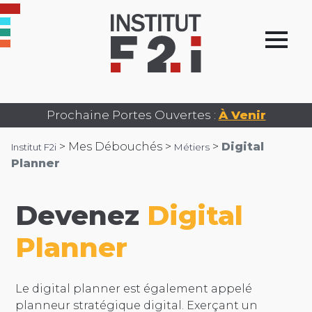
Prochaine Portes Ouvertes :
À Venir
>
Mes Débouchés >
>
Digital
Institut F2i
Métiers
Planner
Devenez
Digital
Planner
Le digital planner est également appelé
planneur stratégique digital. Exerçant un