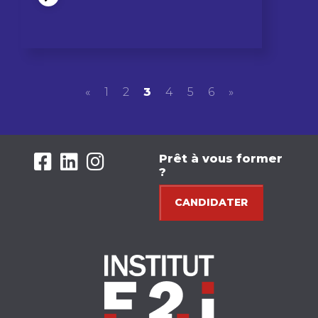
«
1
2
3
4
5
6
»
Prêt à vous former
?
CANDIDATER