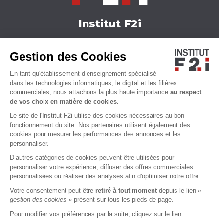
Institut F2i
Nos formations
Gestion des Cookies
Actualités
Nous contacter
En tant qu'établissement d’enseignement spécialisé
Qui sommes-nous ?
dans les technologies informatiques, le digital et les filières
commerciales, nous attachons la plus haute importance
au respect
Accessibilité
de vos choix en matière de cookies.
Le site de l'Institut F2i utilise des cookies nécessaires au bon
fonctionnement du site. Nos partenaires utilisent également des
cookies pour mesurer les performances des annonces et les
personnaliser.
D’autres catégories de cookies peuvent être utilisées pour
personnaliser votre expérience, diffuser des offres commerciales
personnalisées ou réaliser des analyses afin d'optimiser notre offre.
Votre consentement peut être
retiré à tout moment
depuis le lien
«
MENTIONS LÉGALES
CGU
CGS
CHARTE VIE PRIVÉE
gestion des cookies »
présent sur tous les pieds de page.
Pour modifier vos préférences par la suite, cliquez sur le lien